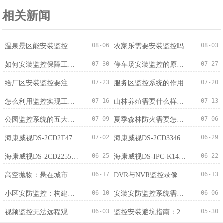
相关新闻
08-06
08-03
温泉景区能安装监控吗？法规依据与注意事项
农家乐需要安装监控吗
07-30
07-27
如何安装监控保障工厂生产安全？
停车场安装监控的原因及作用
07-23
07-20
给厂区安装监控要注意哪些问题
服务区监控系统的作用
07-16
07-13
怎么利用监控实现工厂的安防管理
山林养殖需要什么样的监控系统？
07-09
07-06
公园监控系统的五大核心特点
夏季森林防火需要怎样的监控系统？
07-02
06-29
海康威视DS-2CD2T47(F)(D)WDA4-L(S)400万智能全彩筒型网络摄...
海康威视DS-2CD3346FWDAP2V2-L(S)400万白光全彩智能广角双摄...
06-25
06-22
海康威视DS-2CD2255XM-LGL2T/L 5MP 4G筒型网络摄像头产品特...
海康威视DS-IPC-K14A-IWT 4MP无线智能大筒机产品特点分析
06-17
06-13
高空抛物：悬在城市上空的痛，如何用科技筑牢“头顶防线”
DVR与NVR监控录像机全面对比：谁更强？
06-10
06-06
小区安防监控：构建智能化、高安全的居住防线
安装安防监控系统需要哪些设备？
06-03
05-30
视频监控无法远程观看？五步排查法快速解决
监控安装避坑指南：2026安防行业新变局下的施工要点