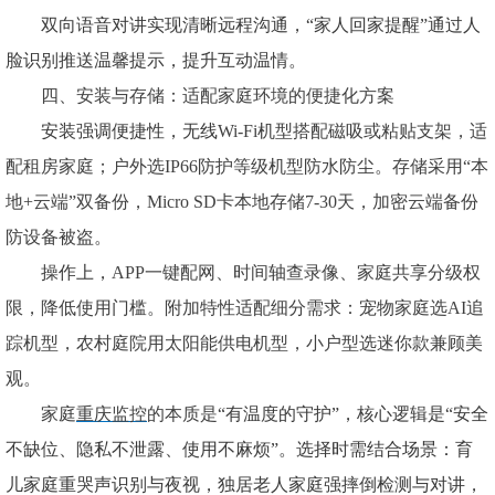
双向语音对讲实现清晰远程沟通，“家人回家提醒”通过人
脸识别推送温馨提示，提升互动温情。
四、安装与存储：适配家庭环境的便捷化方案
安装强调便捷性，无线
Wi-Fi机型搭配磁吸或粘贴支架，适
配租房家庭；户外选IP66防护等级机型防水防尘。存储采用“本
地+云端”双备份，Micro SD卡本地存储7-30天，加密云端备份
防设备被盗。
操作上，
APP一键配网、时间轴查录像、家庭共享分级权
限，降低使用门槛。附加特性适配细分需求：宠物家庭选AI追
踪机型，农村庭院用太阳能供电机型，小户型选迷你款兼顾美
观。
家庭
重庆监控
的本质是
“有温度的守护”，核心逻辑是“安全
不缺位、隐私不泄露、使用不麻烦”。选择时需结合场景：育
儿家庭重哭声识别与夜视，独居老人家庭强摔倒检测与对讲，