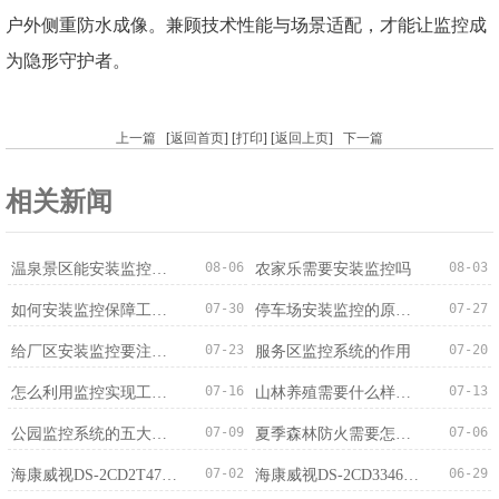
户外侧重防水成像。兼顾技术性能与场景适配，才能让监控成
为隐形守护者。
上一篇
[
返回首页
] [
打印
] [
返回上页
]
下一篇
相关新闻
08-06
08-03
温泉景区能安装监控吗？法规依据与注意事项
农家乐需要安装监控吗
07-30
07-27
如何安装监控保障工厂生产安全？
停车场安装监控的原因及作用
07-23
07-20
给厂区安装监控要注意哪些问题
服务区监控系统的作用
07-16
07-13
怎么利用监控实现工厂的安防管理
山林养殖需要什么样的监控系统？
07-09
07-06
公园监控系统的五大核心特点
夏季森林防火需要怎样的监控系统？
07-02
06-29
海康威视DS-2CD2T47(F)(D)WDA4-L(S)400万智能全彩筒型网络摄...
海康威视DS-2CD3346FWDAP2V2-L(S)400万白光全彩智能广角双摄...