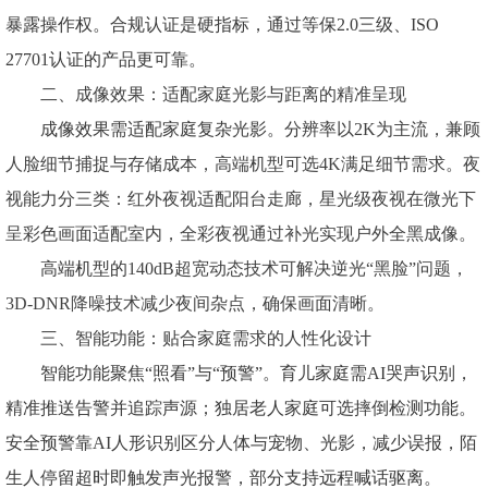
暴露操作权。合规认证是硬指标，通过等保2.0三级、ISO
27701认证的产品更可靠。
二、成像效果：适配家庭光影与距离的精准呈现
成像效果需适配家庭复杂光影。分辨率以
2K为主流，兼顾
人脸细节捕捉与存储成本，高端机型可选4K满足细节需求。夜
视能力分三类：红外夜视适配阳台走廊，星光级夜视在微光下
呈彩色画面适配室内，全彩夜视通过补光实现户外全黑成像。
高端机型的
140dB超宽动态技术可解决逆光“黑脸”问题，
3D-DNR降噪技术减少夜间杂点，确保画面清晰。
三、智能功能：贴合家庭需求的人性化设计
智能功能聚焦“照看”与“预警”。育儿家庭需AI哭声识别，
精准推送告警并追踪声源；独居老人家庭可选摔倒检测功能。
安全预警靠AI人形识别区分人体与宠物、光影，减少误报，陌
生人停留超时即触发声光报警，部分支持远程喊话驱离。