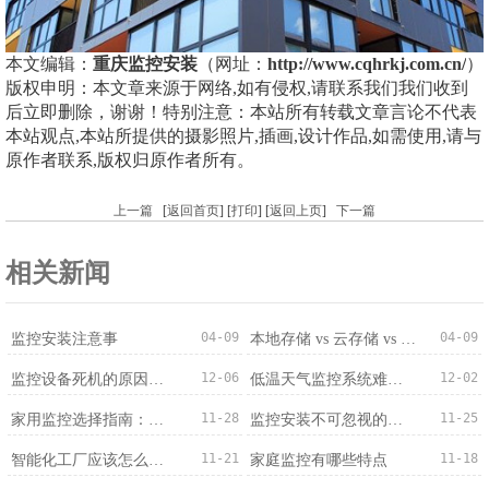
本文编辑：
重庆监控安装
（网址：
http://www.cqhrkj.com.cn/
）
版权申明：本文章来源于网络,如有侵权,请联系我们我们收到
后立即删除，谢谢！特别注意：本站所有转载文章言论不代表
本站观点,本站所提供的摄影照片,插画,设计作品,如需使用,请与
原作者联系,版权归原作者所有。
上一篇
[
返回首页
] [
打印
] [
返回上页
]
下一篇
相关新闻
04-09
04-09
监控安装注意事
本地存储 vs 云存储 vs 混合存储：录像存哪里？
12-06
12-02
监控设备死机的原因分析
低温天气监控系统难题破解
11-28
11-25
家用监控选择指南：适配需求才是最优解
监控安装不可忽视的兼容问题：从设备到系统的适配之道
11-21
11-18
智能化工厂应该怎么选择监控系统？
家庭监控有哪些特点