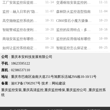
11-14
11-11
工厂安装监控应提前确定哪些情况？
交通枢纽安装监控的意义
11-07
11-04
监控：融入日常的“隐形守护者”
森林防火监控选型指南
10-31
10-23
高空抛物监控系统的特点
CB60萤石小魔方摄像机4G版的产品细节描述
10-20
10-16
智能警戒监控在便利店应用的作用
监控的应用特点：多维度适配，赋能多元场景
10-13
10-09
商场安装监控有哪些优势？
监控的应用领域有哪些
09-28
09-25
如何让监控系统稳定运行
智能监控怎么保证使用效果？
公司
:
重庆本安科技发展有限公司
手机
:
18623595122
座机
:
02386537110
地址
:
重庆市巴南区渝南大道251号旭辉乐活城29A栋10-10/11号
备案
:
渝ICP备17002917号
技术：
网站建设
重庆监控安装
,
重庆高清监控
,
重庆监控维保
,
重庆监控公司
,
重庆监控系
统