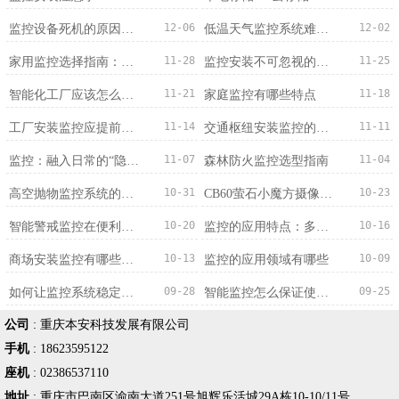
12-06
12-02
监控设备死机的原因分析
低温天气监控系统难题破解
11-28
11-25
家用监控选择指南：适配需求才是最优解
监控安装不可忽视的兼容问题：从设备到系统的适配之道
11-21
11-18
智能化工厂应该怎么选择监控系统？
家庭监控有哪些特点
11-14
11-11
工厂安装监控应提前确定哪些情况？
交通枢纽安装监控的意义
11-07
11-04
监控：融入日常的“隐形守护者”
森林防火监控选型指南
10-31
10-23
高空抛物监控系统的特点
CB60萤石小魔方摄像机4G版的产品细节描述
10-20
10-16
智能警戒监控在便利店应用的作用
监控的应用特点：多维度适配，赋能多元场景
10-13
10-09
商场安装监控有哪些优势？
监控的应用领域有哪些
09-28
09-25
如何让监控系统稳定运行
智能监控怎么保证使用效果？
公司
:
重庆本安科技发展有限公司
手机
:
18623595122
座机
:
02386537110
地址
:
重庆市巴南区渝南大道251号旭辉乐活城29A栋10-10/11号