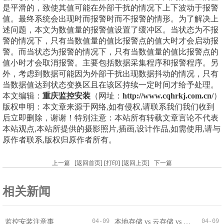
是平滑的，致使其值可能在外部干扰的情况下上下波动于报警
值。最终系统会出现时而报警时而不报警的情形。为了解决上
述问题，本文为数值量的报警值设置了缓冲区。当状态为不报
警的情况下，只有当数值量的值比报警点的值大时才会启动报
警。而当状态为报警的情况下，只有当数值量的值比报警点的
值小时才会取消报警。主要包括数据采集程序和报警程序。另
外，考虑到数据可能因为外部干扰出现数据抖动的情况，只有
当数据值达到状态变换区且在该区持续一定时间才给予处理。
本文编辑：
重庆监控安装
（网址：
http://www.cqhrkj.com.cn/
）
版权申明：本文章来源于网络,如有侵权,请联系我们我们收到
后立即删除，谢谢！特别注意：本站所有转载文章言论不代表
本站观点,本站所提供的摄影照片,插画,设计作品,如需使用,请与
原作者联系,版权归原作者所有。
上一篇
[
返回首页
] [
打印
] [
返回上页
]
下一篇
相关新闻
04-09
04-09
监控安装注意事
本地存储 vs 云存储 vs 混合存储：录像存哪里？