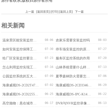
原作者联系,版权归原作者所有
上一篇
[
返回首页
] [
打印
] [
返回上页
]
下一篇
相关新闻
08-06
08-03
温泉景区能安装监控吗？法规依据与注意事项
农家乐需要安装监控吗
07-30
07-27
如何安装监控保障工厂生产安全？
停车场安装监控的原因及作用
07-23
07-20
给厂区安装监控要注意哪些问题
服务区监控系统的作用
07-16
07-13
怎么利用监控实现工厂的安防管理
山林养殖需要什么样的监控系统？
07-09
07-06
公园监控系统的五大核心特点
夏季森林防火需要怎样的监控系统？
07-02
06-29
海康威视DS-2CD2T47(F)(D)WDA4-L(S)400万智能全彩筒型网络摄...
海康威视DS-2CD3346FWDAP2V2-L(S)400万白光全彩智能广角双摄...
06-25
06-22
海康威视DS-2CD2255XM-LGL2T/L 5MP 4G筒型网络摄像头产品特...
海康威视DS-IPC-K14A-IWT 4MP无线智能大筒机产品特点分析
06-17
06-13
高空抛物：悬在城市上空的痛，如何用科技筑牢“头顶防线”
DVR与NVR监控录像机全面对比：谁更强？