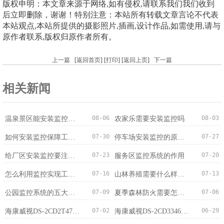
版权申明：本文章来源于网络,如有侵权,请联系我们我们收到
后立即删除，谢谢！特别注意：本站所有转载文章言论不代表
本站观点,本站所提供的摄影照片,插画,设计作品,如需使用,请与
原作者联系,版权归原作者所有。
上一篇
[
返回首页
] [
打印
] [
返回上页
]
下一篇
相关新闻
08-06
08-03
温泉景区能安装监控吗？法规依据与注意事项
农家乐需要安装监控吗
07-30
07-27
如何安装监控保障工厂生产安全？
停车场安装监控的原因及作用
07-23
07-20
给厂区安装监控要注意哪些问题
服务区监控系统的作用
07-16
07-13
怎么利用监控实现工厂的安防管理
山林养殖需要什么样的监控系统？
07-09
07-06
公园监控系统的五大核心特点
夏季森林防火需要怎样的监控系统？
07-02
06-29
海康威视DS-2CD2T47(F)(D)WDA4-L(S)400万智能全彩筒型网络摄...
海康威视DS-2CD3346FWDAP2V2-L(S)400万白光全彩智能广角双摄...