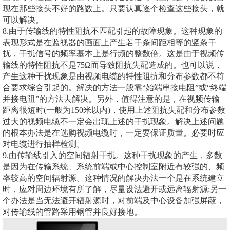
现在那些接头不好的路数上。只要认真逐个检查这些接头，就
可以解决。
8.由于传输线的特性阻抗不匹配引起的故障现象。这种现象的
表现形式是在监视器的画面上产生若干条间距相等的竖条干
扰，干扰信号的频率基本上是行频的整数倍。这是由于视频传
输线的特性阻抗不是75Ω而导致阻抗失配造成的。也可以说，
产生这种干扰现象是由视频电缆的特性阻抗和分布参数都不符
合要求综合引起的。解决的方法一般靠“始端串接电阻”或“终端
并接电阻”的方法去解决。另外，值得注意的是，在视频传输
距离很短时(一般为150米以内)，使用上述阻抗失配和分布参数
过大的视频电缆不一定会出现上述的干扰现象。解决上述问题
的根本办法是在选购视频电缆时，一定要保证质量。必要时应
对电缆进行抽样检测。
9.由传输线引入的空间辐射干扰。这种干扰现象的产生，多数
是因为在传输系统、系统前端或中心控制室附近有较强的、频
率较高的空间辐射源。这种情况的解决办法一个是在系统建立
时，应对周边环境有所了解，尽量设法避开或远离辐射源;另一
个办法是当无法避开辐射源时，对前端及中心设备加强屏蔽，
对传输线的管路采用钢管并良好接地。