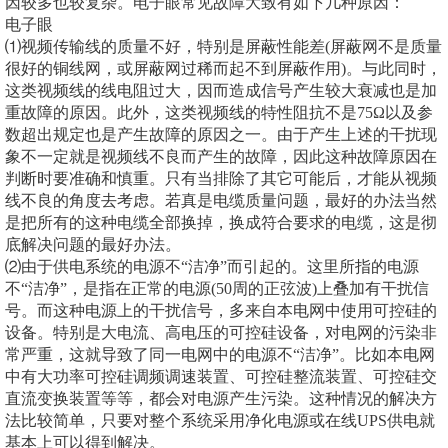
因较多也较复杂。电子眼常见故障大致有如下几种原因：
电子眼
⑴视频传输线的质量不好，特别是屏蔽性能差(屏蔽网不是质量
很好的铜线网，或屏蔽网过稀而起不到屏蔽作用)。与此同时，
这类视频线的线电阻过大，因而造成信号产生较大衰减也是加
重故障的原因。此外，这类视频线的特性阻抗不是75Ω以及参
数超出规定也是产生故障的原因之一。由于产生上述的干扰现
象不一定就是视频线不良而产生的故障，因此这种故障原因在
判断时要准确和慎重。只有当排除了其它可能后，才能从视频
线不良的角度去考虑。若真是电缆质量问题，最好的办法当然
是把所有的这种电缆全部换掉，换成符合要求的电缆，这是彻
底解决问题的最好办法。
⑵由于供电系统的电源不“洁净”而引起的。这里所指的电源
不“洁净”，是指在正常的电源(50周的正弦波)上叠加有干扰信
号。而这种电源上的干扰信号，多来自本电网中使用可控硅的
设备。特别是大电流、高电压的可控硅设备，对电网的污染非
常严重，这就导致了同一电网中的电源不“洁净”。比如本电网
中有大功率可控硅调频调速装置、可控硅整流装置、可控硅交
直流变换装置等等，都会对电源产生污染。这种情况的解决方
法比较简单，只要对整个系统采用净化电源或在线UPS供电就
基本上可以得到解决。