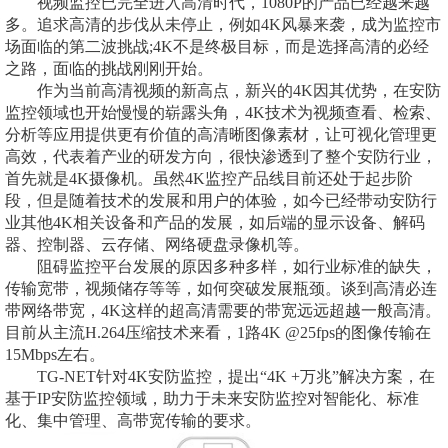
视频监控已完全进入高清时代，1080P的产品已经越来越
多。追求高清的步伐从未停止，例如4K风暴来袭，成为监控市
场面临的第二波挑战;4K不是终极目标，而是选择高清的必经
之路，面临的挑战刚刚开始。
作为当前高清视频的新高点，新兴的4K因其优势，在安防
监控领域也开始慢慢的崭露头角，4K技术为视频查看、检索、
分析等应用提供更有价值的高清晰图像素材，让可视化管理更
高效，代表着产业的研发方向，很快渗透到了整个安防行业，
首先就是4K摄像机。虽然4K监控产品线目前还处于起步阶
段，但是随着技术的发展和用户的体验，如今已经带动安防行
业其他4K相关设备和产品的发展，如后端的显示设备、解码
器、控制器、云存储、网络硬盘录像机等。
阻碍监控平台发展的原因多种多样，如行业标准的缺失，
传输宽带，视频储存等等，如何突破发展瓶颈。谈到高清必连
带网络带宽，4K这样的超高清需要的带宽远远超越一般高清。
目前从主流H.264压缩技术来看，1路4K @25fps的图像传输在
15Mbps左右。
TG-NET针对4K安防监控，提出“4K +万兆”解决方案，在
基于IP安防监控领域，助力于未来安防监控对智能化、标准
化、集中管理、高带宽传输的要求。