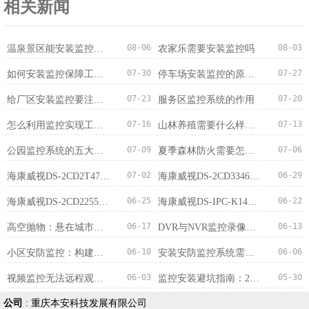
相关新闻
08-06
08-03
温泉景区能安装监控吗？法规依据与注意事项
农家乐需要安装监控吗
07-30
07-27
如何安装监控保障工厂生产安全？
停车场安装监控的原因及作用
07-23
07-20
给厂区安装监控要注意哪些问题
服务区监控系统的作用
07-16
07-13
怎么利用监控实现工厂的安防管理
山林养殖需要什么样的监控系统？
07-09
07-06
公园监控系统的五大核心特点
夏季森林防火需要怎样的监控系统？
07-02
06-29
海康威视DS-2CD2T47(F)(D)WDA4-L(S)400万智能全彩筒型网络摄...
海康威视DS-2CD3346FWDAP2V2-L(S)400万白光全彩智能广角双摄...
06-25
06-22
海康威视DS-2CD2255XM-LGL2T/L 5MP 4G筒型网络摄像头产品特...
海康威视DS-IPC-K14A-IWT 4MP无线智能大筒机产品特点分析
06-17
06-13
高空抛物：悬在城市上空的痛，如何用科技筑牢“头顶防线”
DVR与NVR监控录像机全面对比：谁更强？
06-10
06-06
小区安防监控：构建智能化、高安全的居住防线
安装安防监控系统需要哪些设备？
06-03
05-30
视频监控无法远程观看？五步排查法快速解决
监控安装避坑指南：2026安防行业新变局下的施工要点
公司
:
重庆本安科技发展有限公司