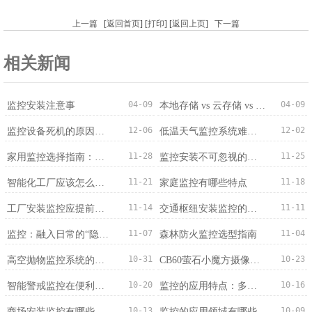
上一篇
[
返回首页
] [
打印
] [
返回上页
]
下一篇
相关新闻
04-09
04-09
监控安装注意事
本地存储 vs 云存储 vs 混合存储：录像存哪里？
12-06
12-02
监控设备死机的原因分析
低温天气监控系统难题破解
11-28
11-25
家用监控选择指南：适配需求才是最优解
监控安装不可忽视的兼容问题：从设备到系统的适配之道
11-21
11-18
智能化工厂应该怎么选择监控系统？
家庭监控有哪些特点
11-14
11-11
工厂安装监控应提前确定哪些情况？
交通枢纽安装监控的意义
11-07
11-04
监控：融入日常的“隐形守护者”
森林防火监控选型指南
10-31
10-23
高空抛物监控系统的特点
CB60萤石小魔方摄像机4G版的产品细节描述
10-20
10-16
智能警戒监控在便利店应用的作用
监控的应用特点：多维度适配，赋能多元场景
10-13
10-09
商场安装监控有哪些优势？
监控的应用领域有哪些