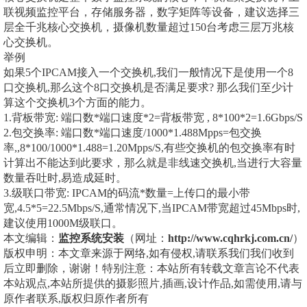
联视频监控平台，存储服务器，数字矩阵等设备，建议选择三
层全千兆核心交换机，摄像机数量超过150台考虑三层万兆核
心交换机。
举例
如果5个IPCAM接入一个交换机,我们一般情况下是使用一个8
口交换机,那么这个8口交换机是否满足要求? 那么我们至少计
算这个交换机3个方面的能力。
1.背板带宽: 端口数*端口速度*2=背板带宽 , 8*100*2=1.6Gbps/S
2.包交换率: 端口数*端口速度/1000*1.488Mpps=包交换
率,,8*100/1000*1.488=1.20Mpps/S,有些交换机的包交换率有时
计算出不能达到此要求，那么就是非线速交换机,当进行大容量
数量吞吐时,易造成延时。
3.级联口带宽: IPCAM的码流*数量=上传口的最小带
宽,4.5*5=22.5Mbps/S,通常情况下,当IPCAM带宽超过45Mbps时,
建议使用1000M级联口。
本文编辑：
监控系统安装
（网址：
http://www.cqhrkj.com.cn/
）
版权申明：本文章来源于网络,如有侵权,请联系我们我们收到
后立即删除，谢谢！特别注意：本站所有转载文章言论不代表
本站观点,本站所提供的摄影照片,插画,设计作品,如需使用,请与
原作者联系,版权归原作者所有