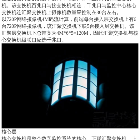
机。该交换机百兆口与接交换机相连，千兆口与监控中心核心
交换机连汇聚交换机上摄像机数量应控制在30台左右。
以720P网络摄像机4M码流计算，前端每台接入层交换机上有6
台720P网络摄像机，该汇聚交换机下联5台接入层交换机。该
汇聚层交换机下总带宽为4M*6*5=120M，因此汇聚交换机与核
心交换机级联口应选千兆口。
核心层：
核心交换机是整个数字监控系统的核心，下联汇聚交换机，上